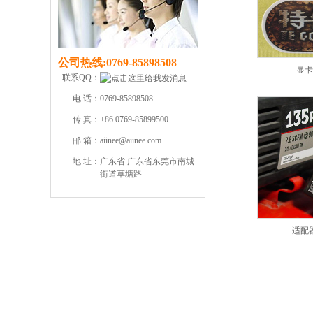
公司热线:
0769-85898508
显卡
联系QQ：
电 话：
0769-85898508
传 真：
+86 0769-85899500
邮 箱：
aiinee@aiinee.com
地 址：
广东省 广东省东莞市南城
街道草塘路
适配