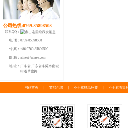
公司热线:
0769-85898508
联系QQ：
电 话：
0769-85898508
传 真：
+86 0769-85899500
邮 箱：
aiinee@aiinee.com
地 址：
广东省 广东省东莞市南城
街道草塘路
网站首页
|
艾尼介绍
|
不干胶贴纸标签
|
不干胶卷筒