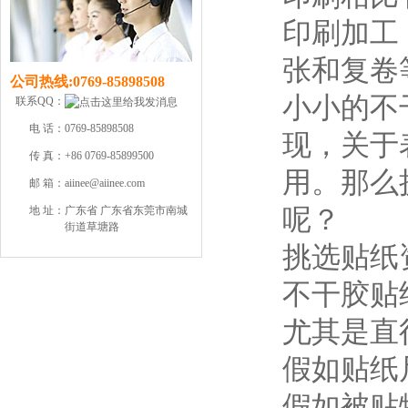
印刷加工
张和复卷
公司热线:
0769-85898508
小小的不
联系QQ：
电 话：
0769-85898508
现，关于
传 真：
+86 0769-85899500
用。那么
邮 箱：
aiinee@aiinee.com
呢？
地 址：
广东省 广东省东莞市南城
街道草塘路
挑选贴纸
不干胶贴
尤其是直
假如贴纸
假如被贴